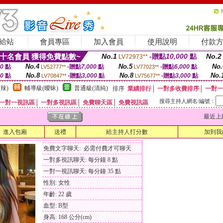
給站
會員專區
加入會員
使用說明
付款
十名會員 獲得免費點數~
No.1
-贈點
10,000
點
No.2
LV72973**
No.4
No.5
No.
00
點
-贈點
7,000
點
-贈點
6,000
點
LV52777**
LV77023**
No.8
No.8
No.
00
點
-贈點
3,000
點
-贈點
3,000
點
LV70847**
LV75677**
辣)
輔導級(曖昧)
普通級(清純)
排序
業績排行
│
一對多收費排序
│
一對一
搜尋主持人網名/編號：
一對一視訊區
│
一對多視訊區
│
免費聊天區
│
免費視訊區
最近上線時間
進入包廂
送禮
給主持人打分數
加到我
免費文字聊天: 必需付費才可聊天
一對多視訊聊天: 每分鐘 8 點
一對一視訊聊天: 每分鐘 35 點
性別: 女性
年齡: 22 歲
血型: B型
身高: 168 公分(cm)