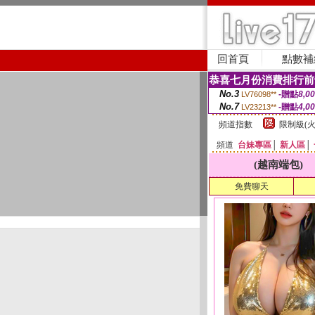
回首頁
點數補
恭喜七月份消費排行前
No.3
-贈點
8,0
LV76098**
No.7
-贈點
4,0
LV23213**
頻道指數
限制級(火
頻道
台妹專區
│
新人區
│
(越南端包)
免費聊天