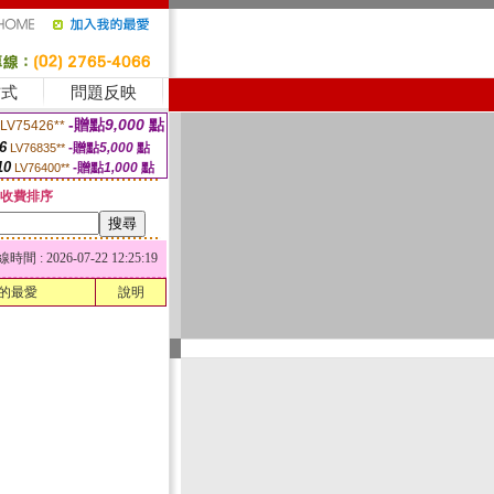
方式
問題反映
-贈點
9,000
點
LV75426**
6
-贈點
5,000
點
LV76835**
10
-贈點
1,000
點
LV76400**
收費排序
 : 2026-07-22 12:25:19
的最愛
說明