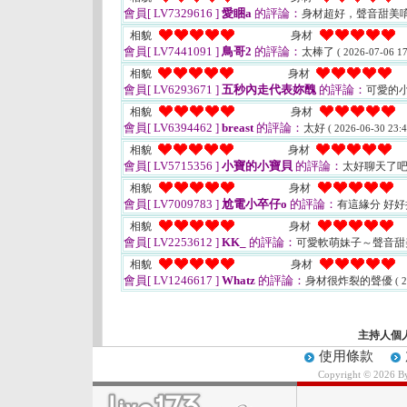
會員[ LV7329616 ]
愛睏a
的評論：
身材超好，聲音甜美
相貌
身材
會員[ LV7441091 ]
鳥哥2
的評論：
太棒了
( 2026-07-06 17
相貌
身材
會員[ LV6293671 ]
五秒內走代表妳醜
的評論：
可愛的小貓
相貌
身材
會員[ LV6394462 ]
breast
的評論：
太好
( 2026-06-30 23:4
相貌
身材
會員[ LV5715356 ]
小寶的小寶貝
的評論：
太好聊天了吧
相貌
身材
會員[ LV7009783 ]
尬電小卒仔o
的評論：
有這緣分 好
相貌
身材
會員[ LV2253612 ]
KK_
的評論：
可愛軟萌妹子～聲音甜
相貌
身材
會員[ LV1246617 ]
Whatz
的評論：
身材很炸裂的聲優
( 
主持人個
使用條款
Copyright © 2026 