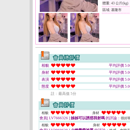
體重: 43 公斤(kg)
區域: 基隆市
相貌
平均評價 5.0
身材
平均評價 5.0
表演
平均評價 5.0
態度
平均評價 5.0
註﹕最高值 5分
相貌
身材
會員[ LV7666326 ]
姊姊可以誘惑我射嗎
的評論：
很好
相貌
身材