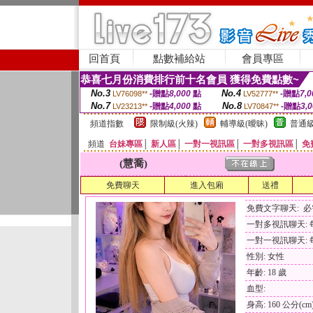
回首頁
點數補給站
會員專區
恭喜七月份消費排行前十名會員 獲得免費點數~
No.3
No.4
-贈點
8,000
點
-贈點
7,0
LV76098**
LV52777**
No.7
No.8
-贈點
4,000
點
-贈點
3,
LV23213**
LV70847**
頻道指數
限制級(火辣)
輔導級(曖昧)
普通級
頻道
台妹專區
│
新人區
│
一對一視訊區
│
一對多視訊區
│
免
(慧喬)
免費聊天
進入包廂
送禮
免費文字聊天: 
一對多視訊聊天: 每
一對一視訊聊天: 每
性別: 女性
年齡: 18 歲
血型:
身高: 160 公分(cm