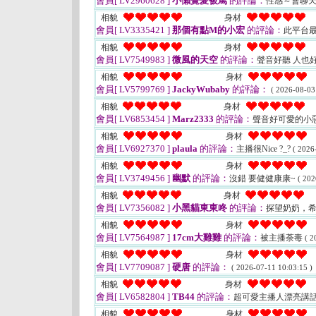
會員[ LV2960628 ]
小懶覺愛被罵
的評論：
性感～會聊
相貌
身材
會員[ LV3335421 ]
那個有點M的小宏
的評論：
此平台最
相貌
身材
會員[ LV7549983 ]
微風的天空
的評論：
聲音好聽 人也
相貌
身材
會員[ LV5799769 ]
JackyWubaby
的評論：
( 2026-08-03
相貌
身材
會員[ LV6853454 ]
Marz2333
的評論：
聲音好可愛的小
相貌
身材
會員[ LV6927370 ]
plaula
的評論：
主播很Nice ?_?
( 2026
相貌
身材
會員[ LV3749456 ]
幽默
的評論：
沒錯 要健健康康~
( 202
相貌
身材
會員[ LV7356082 ]
小黑貓東東咚
的評論：
探望奶奶，希望
相貌
身材
會員[ LV7564987 ]
17cm大雞雞
的評論：
被主播荼毒
( 2
相貌
身材
會員[ LV7709087 ]
硬唐
的評論：
( 2026-07-11 10:03:15 )
相貌
身材
會員[ LV6582804 ]
TB44
的評論：
超可愛主播人漂亮講話
相貌
身材