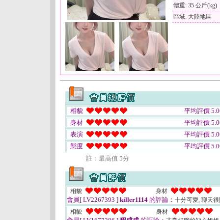
體重: 35 公斤(kg)
區域: 大陸地區
相貌
平均評價 5.0
身材
平均評價 5.0
表演
平均評價 5.0
態度
平均評價 5.0
註﹕最高值 5分
相貌
身材
會員[ LV2267393 ]
killer1114
的評論：
十分可愛, 聊天
相貌
身材