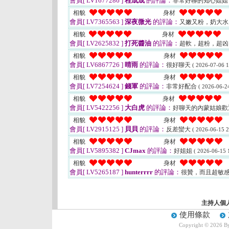
會員[ LV1677286 ]
程成成
的評論：
非常好聊的知心姐姐
相貌
身材
會員[ LV7365563 ]
深夜微光
的評論：
又嫩又粉，奶大
相貌
身材
會員[ LV2625832 ]
打死醬油
的評論：
超軟，超粉，超
相貌
身材
會員[ LV6867726 ]
晴雨
的評論：
很好聊天
( 2026-07-06 1
相貌
身材
會員[ LV7254624 ]
錢軍
的評論：
非常好配合
( 2026-06-24
相貌
身材
會員[ LV5422256 ]
大白虎
的評論：
好聊天的內蒙姑娘歡
相貌
身材
會員[ LV2915125 ]
貝貝
的評論：
反差蠻大
( 2026-06-15 2
相貌
身材
會員[ LV5895382 ]
CJmax
的評論：
好姐姐
( 2026-06-15 
相貌
身材
會員[ LV5265187 ]
hunterrrr
的評論：
很贊，而且超敏
主持人個
使用條款
Copyright © 2026 