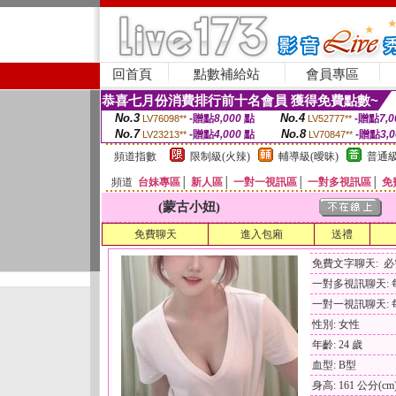
回首頁
點數補給站
會員專區
恭喜七月份消費排行前十名會員 獲得免費點數~
No.3
No.4
-贈點
8,000
點
-贈點
7,0
LV76098**
LV52777**
No.7
No.8
-贈點
4,000
點
-贈點
3,
LV23213**
LV70847**
頻道指數
限制級(火辣)
輔導級(曖昧)
普通級
頻道
台妹專區
│
新人區
│
一對一視訊區
│
一對多視訊區
│
免
(蒙古小妞)
免費聊天
進入包廂
送禮
免費文字聊天: 
一對多視訊聊天: 每
一對一視訊聊天: 每
性別: 女性
年齡: 24 歲
血型: B型
身高: 161 公分(cm