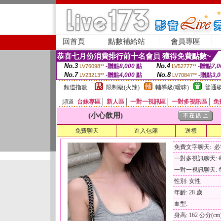
回首頁
點數補給站
會員專區
恭喜七月份消費排行前十名會員 獲得免費點數~
No.3
No.4
-贈點
8,000
點
-贈點
7,0
LV76098**
LV52777**
No.7
No.8
-贈點
4,000
點
-贈點
3,
LV23213**
LV70847**
頻道指數
限制級(火辣)
輔導級(曖昧)
普通級
頻道
台妹專區
│
新人區
│
一對一視訊區
│
一對多視訊區
│
免
(小心飲用)
免費聊天
進入包廂
送禮
免費文字聊天: 
一對多視訊聊天: 每
一對一視訊聊天: 每
性別: 女性
年齡: 28 歲
血型:
身高: 162 公分(cm